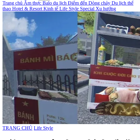
Trang chủ
Ẩm thực
Balo du lịch
Điểm đến
Dòng chảy
Du lịch thể
thao
Hotel & Resort
Kinh tế
Life Style
Special
Xu hướng
TRANG CHỦ
Life Style