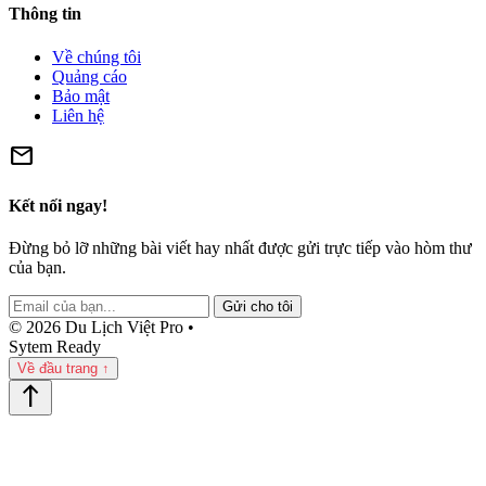
Thông tin
Về chúng tôi
Quảng cáo
Bảo mật
Liên hệ
mail
Kết nối ngay!
Đừng bỏ lỡ những bài viết hay nhất được gửi trực tiếp vào hòm thư
của bạn.
Gửi cho tôi
© 2026 Du Lịch Việt Pro •
Sytem Ready
Về đầu trang ↑
north