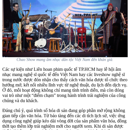
Chao Show mang âm nhạc dân tộc Việt Nam đến khán giả.
Các sự kiện như Liên hoan phim quốc tế TP.HCM hay lễ hội âm
nhạc mang nghệ sĩ quốc tế đến Việt Nam hay các liveshow nghệ sĩ
trong nước được đón nhận cho thấy cách văn hóa được tổ chức theo
hướng mở, kết nối nhiều lĩnh vực từ nghệ thuật, du lịch đến dịch vụ.
Ở đó, mỗi hoạt động không chỉ mang tính trình diễn, mà còn đóng
vai trò như một “điểm chạm” trong hành trình trải nghiệm của công
chúng và du khách.
Đáng chú ý, quá trình số hóa di sản đang góp phần mở rộng không
gian tiếp cận văn hóa. Từ bảo tàng đến các di tích lịch sử, việc ứng
dụng công nghệ giúp kéo dài vòng đời của sản phẩm văn hóa, đồng
thời tạo thêm lớp trải nghiệm mới cho người xem. Khi di sản được