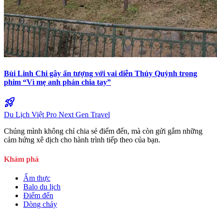
Bùi Linh Chi gây ấn tượng với vai diễn Thúy Quỳnh trong
phim “Vì mẹ anh phán chia tay”
rocket_launch
Du Lịch Việt Pro
Next Gen Travel
Chúng mình không chỉ chia sẻ điểm đến, mà còn gửi gắm những
cảm hứng xê dịch cho hành trình tiếp theo của bạn.
Khám phá
Ẩm thực
Balo du lịch
Điểm đến
Dòng chảy