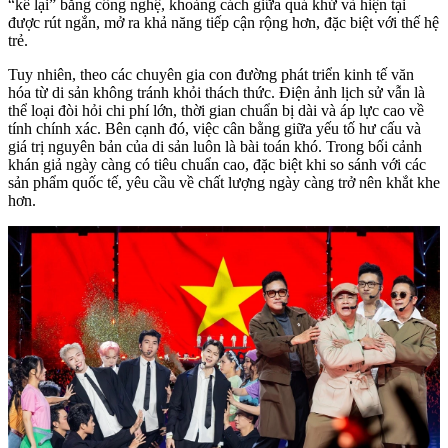
“kể lại” bằng công nghệ, khoảng cách giữa quá khứ và hiện tại
được rút ngắn, mở ra khả năng tiếp cận rộng hơn, đặc biệt với thế hệ
trẻ.
Tuy nhiên, theo các chuyên gia con đường phát triển kinh tế văn
hóa từ di sản không tránh khỏi thách thức. Điện ảnh lịch sử vẫn là
thể loại đòi hỏi chi phí lớn, thời gian chuẩn bị dài và áp lực cao về
tính chính xác. Bên cạnh đó, việc cân bằng giữa yếu tố hư cấu và
giá trị nguyên bản của di sản luôn là bài toán khó. Trong bối cảnh
khán giả ngày càng có tiêu chuẩn cao, đặc biệt khi so sánh với các
sản phẩm quốc tế, yêu cầu về chất lượng ngày càng trở nên khắt khe
hơn.