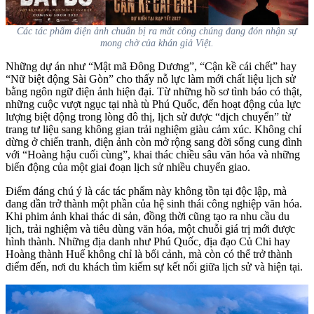
Các tác phẩm điện ảnh chuẩn bị ra mắt công chúng đang đón nhận sự
mong chờ của khán giả Việt.
Những dự án như “Mật mã Đông Dương”, “Cận kề cái chết” hay
“Nữ biệt động Sài Gòn” cho thấy nỗ lực làm mới chất liệu lịch sử
bằng ngôn ngữ điện ảnh hiện đại. Từ những hồ sơ tình báo có thật,
những cuộc vượt ngục tại nhà tù Phú Quốc, đến hoạt động của lực
lượng biệt động trong lòng đô thị, lịch sử được “dịch chuyển” từ
trang tư liệu sang không gian trải nghiệm giàu cảm xúc. Không chỉ
dừng ở chiến tranh, điện ảnh còn mở rộng sang đời sống cung đình
với “Hoàng hậu cuối cùng”, khai thác chiều sâu văn hóa và những
biến động của một giai đoạn lịch sử nhiều chuyển giao.
Điểm đáng chú ý là các tác phẩm này không tồn tại độc lập, mà
đang dần trở thành một phần của hệ sinh thái công nghiệp văn hóa.
Khi phim ảnh khai thác di sản, đồng thời cũng tạo ra nhu cầu du
lịch, trải nghiệm và tiêu dùng văn hóa, một chuỗi giá trị mới được
hình thành. Những địa danh như Phú Quốc, địa đạo Củ Chi hay
Hoàng thành Huế không chỉ là bối cảnh, mà còn có thể trở thành
điểm đến, nơi du khách tìm kiếm sự kết nối giữa lịch sử và hiện tại.