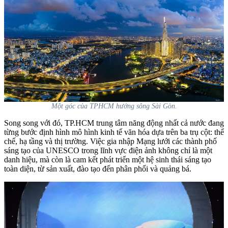
Một góc của TPHCM hướng sông Sài Gòn.
Song song với đó, TP.HCM trung tâm năng động nhất cả nước đang
từng bước định hình mô hình kinh tế văn hóa dựa trên ba trụ cột: thể
chế, hạ tầng và thị trường. Việc gia nhập Mạng lưới các thành phố
sáng tạo của UNESCO trong lĩnh vực điện ảnh không chỉ là một
danh hiệu, mà còn là cam kết phát triển một hệ sinh thái sáng tạo
toàn diện, từ sản xuất, đào tạo đến phân phối và quảng bá.