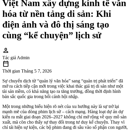
Việt Nam xây dựng kinh tế văn
hóa từ nền tảng di sản: Khi
điện ảnh và đô thị sáng tạo
cùng “kể chuyện” lịch sử
person
Tác giả
Admin
calendar_today
Thời gian
Tháng 5 7, 2026
Sự chuyển dịch từ “quản lý văn hóa” sang “quản trị phát triển” đã
mở ra cách tiếp cận mới trong việc khai thác giá trị di sản như một
tài sản mềm, có khả năng tạo ra tăng trưởng, đồng thời định hình
bản sắc quốc gia trong bối cảnh hội nhập.
Một trong những biểu hiện rõ nét của xu hướng này là sự trở lại
mạnh mẽ của dòng phim lịch sử – cách mạng. Hàng loạt dự án dự
kiến ra mắt giai đoạn 2026–2027 không chỉ mở rộng về quy mô sản
xuất, mà còn cho thấy sự thay đổi trong tư duy kể chuyện. Thay vì
chỉ tái hiện sự kiện, các bộ phim đang đi sâu vào số phận con người,