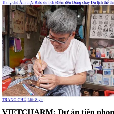
Trang chủ
Ẩm thực
Balo du lịch
Điểm đến
Dòng chảy
Du lịch thể t
TRANG CHỦ
Life Style
VIETCHARM: Dự án tiên phong g