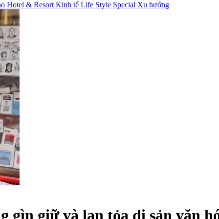
hao
Hotel & Resort
Kinh tế
Life Style
Special
Xu hướng
ìn giữ và lan tỏa di sản văn hó