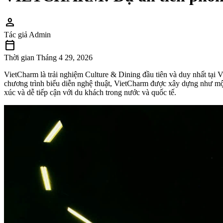
person
Tác giả
Admin
calendar_today
Thời gian
Tháng 4 29, 2026
VietCharm là trải nghiệm Culture & Dining đầu tiên và duy nhất tại V
chương trình biểu diễn nghệ thuật, VietCharm được xây dựng như một 
xúc và dễ tiếp cận với du khách trong nước và quốc tế.