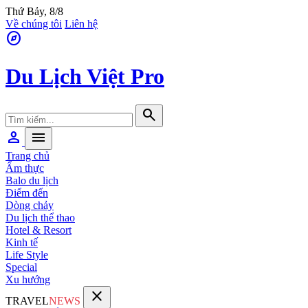
Thứ Bảy, 8/8
Về chúng tôi
Liên hệ
explore
Du Lịch Việt Pro
search
person
menu
Trang chủ
Ẩm thực
Balo du lịch
Điểm đến
Dòng chảy
Du lịch thể thao
Hotel & Resort
Kinh tế
Life Style
Special
Xu hướng
close
TRAVEL
NEWS