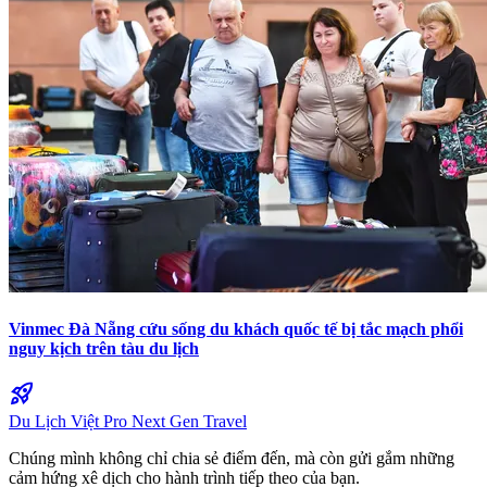
Vinmec Đà Nẵng cứu sống du khách quốc tế bị tắc mạch phổi
nguy kịch trên tàu du lịch
rocket_launch
Du Lịch Việt Pro
Next Gen Travel
Chúng mình không chỉ chia sẻ điểm đến, mà còn gửi gắm những
cảm hứng xê dịch cho hành trình tiếp theo của bạn.