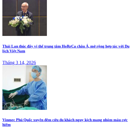
Thái Lan thúc đẩy vị thế trung tâm HoReCa châu Á, mở rộng hợp tác với Du
lịch Việt Nam
Tháng 3 14, 2026
Vinmec Phú Quốc xuyên đêm cứu du khách nguy kịch mang nhóm máu cực
hiếm