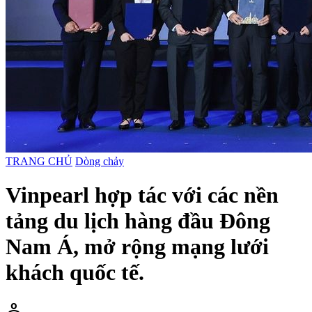
TRANG CHỦ
Dòng chảy
Vinpearl hợp tác với các nền
tảng du lịch hàng đầu Đông
Nam Á, mở rộng mạng lưới
khách quốc tế.
person