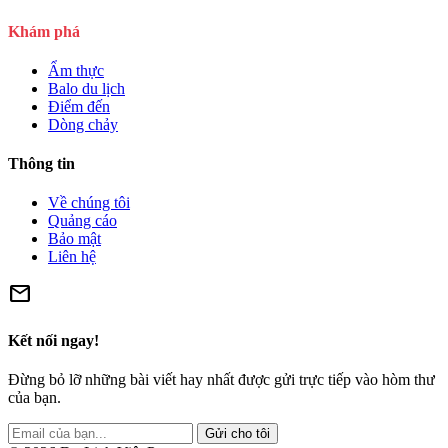
Khám phá
Ẩm thực
Balo du lịch
Điểm đến
Dòng chảy
Thông tin
Về chúng tôi
Quảng cáo
Bảo mật
Liên hệ
mail
Kết nối ngay!
Đừng bỏ lỡ những bài viết hay nhất được gửi trực tiếp vào hòm thư
của bạn.
Gửi cho tôi