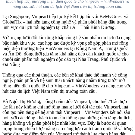
thuận hợp tác, mở rộng hiện diện quốc tế cho Vinpearl – VinWonders và
nâng cao sức hút của du lịch Việt Nam trên thị trường toàn cầu.
Tại Singapore, Vinpearl tiếp tục ký kết hợp tác với BeMyGuest và
GlobalTix – hai nền tảng công nghệ và phân phối hàng đầu trong
lĩnh vực du lịch trải nghiệm tại châu Á – Thái Bình Dương.
Với mạng lưới đối tác rộng khắp cùng hệ sản phẩm du lịch đa dạng
bậc nhất khu vực, các hợp tác được kỳ vọng sẽ góp phần mở rộng
hiện diện thương hiệu VinWonders tại Đông Nam Á, Trung Quốc
và Ấn Độ; đồng thời gia tăng khả năng tiếp cận khách quốc tế cho
chuỗi sản phẩm trải nghiệm độc đáo tại Nha Trang, Phú Quốc và
Đà Nẵng.
Thông qua các thoả thuận, các bên sẽ khai thác thế mạnh về công
nghệ, phân phối và hệ sinh thái khách hàng nhằm từng bước mở
rộng hiện diện quốc tế cho Vinpearl – VinWonders và nâng cao sức
hút của du lịch Việt Nam trên thị trường toàn cầu.
Bà Ngô Thị Hương, Tổng Giám đốc Vinpearl, cho biết:“Các hợp
tác lần này không chỉ mở rộng mạng lưới đối tác của Vinpearl, mà
còn tạo nền tảng để hệ sinh thái Vinpearl – VinWonders kết nối sâu
hơn với các dòng khách toàn cầu thông qua những nền tảng du lịch,
hàng không và phân phối bậc nhất khu vực. Đây là bước đi quan
trọng trong chiến lược nâng cao năng lực cạnh tranh quốc tế và từng
bước đưa các điểm đến của Vinpearl trở thành lựa chọn hàng đầu