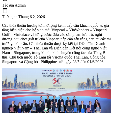
Tác giả
Admin
calendar_today
Thời gian
Tháng 6 2, 2026
Các thỏa thuận hướng tới mở rộng kênh tiếp cận khách quốc tế, gia
tăng hiện diện cho hệ sinh thái Vinpearl – VinWonders – Vinpearl
Golf – VinPalace và từng bước đưa các sản phẩm lưu trú, nghỉ
dưỡng, vui chơi giải trí của Vinpearl tiếp cận sâu rộng hơn tại các thị
trường toàn cầu. Các thỏa thuận được ký kết tại Diễn đàn Doanh
nghiệp Việt Nam – Thái Lan và Diễn đàn Kết nối công nghệ Việt
Nam – Singapore, trong khuôn khổ chuyến công tác của Tổng Bí
thư, Chủ tịch nước Tô Lâm tới Vương quốc Thái Lan, Cộng hòa
Singapore và Cộng hòa Philippines từ ngày 28/5 đến 01/6/2026.