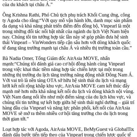
của du khách tại châu Á.”
Ông Krishna Rathi, Phó Chủ tịch phụ trách Khối Cung ứng, công
ty Agoda cho rằng:“Với quy mô vận hành lớn, danh mục sản phẩm
đa dạng và khả năng phát triển điểm đến đồng bộ, Vinpearl là một
trong những đối tác nổi bật nhất của ngành du lịch Việt Nam hiện
nay. Chúng tôi tin tưởng hợp tác lần này sẽ góp phần đưa hệ sinh
thái Vinpearl – VinWonders tiếp cận sâu hơn với dòng khách quốc
tế đang tăng trưởng mạnh tại châu Á và nhiều thị trường toàn cầu.”
Bà Nadia Omer, Tổng Giám đốc AirAsia MOVE, nhấn
mạnh:“Chúng tôi đánh giá cao cơ hội đồng hành cùng Vinpearl
trong việc khai thác tiềm năng hợp tác chiến lược tại một trong
những thị trường du lịch tăng trưởng năng động nhất Đông Nam Á.
Với vai trò là nền tảng OTA sở hữu hệ sinh thái du lịch và mạng
lưới kết nối rộng khắp khu vực, AirAsia MOVE cam kết thúc đẩy
mạnh mẽ hơn nữa khả năng kết nối du lịch và dòng khách nội vùng.
Việt Nam đang nổi lên như một điểm sáng của du lịch khu vực, và
chúng tôi tin tưởng sự kết hợp giữa hệ sinh thái nghỉ dưỡng – giải trí
hàng đầu của Vinpearl và năng lực phân phối, kết nối của AirAsia
MOVE sẽ mở ra thêm nhiều cơ hội tăng trưởng cho du lịch trong
thời gian tới.”
Loạt hợp tác với Agoda, AirAsia MOVE, BeMyGuest và GlobalTix
đánh dấu bước tiến tiếp theo của Vinpearl trong chiến lược quốc tế