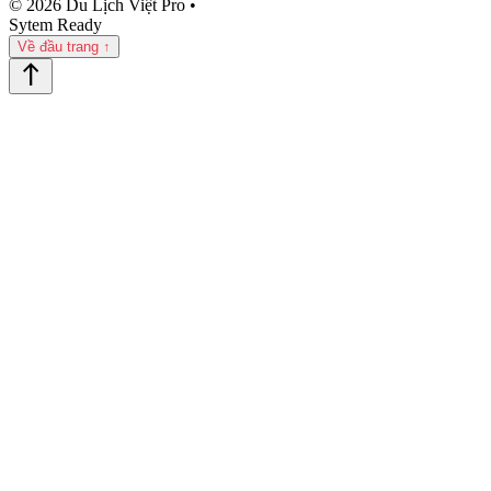
© 2026 Du Lịch Việt Pro •
Sytem Ready
Về đầu trang ↑
north