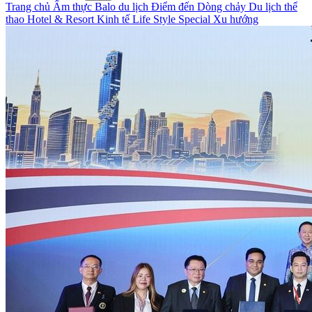
Trang chủ
Ẩm thực
Balo du lịch
Điểm đến
Dòng chảy
Du lịch thể
thao
Hotel & Resort
Kinh tế
Life Style
Special
Xu hướng