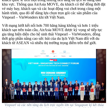
khu vực. Thông qua AirAsia MOVE, du khách có thể đồng thời đặt
vé máy bay, khách sạn và các hoạt động vui chơi trong cùng một
hành trình, qua đó dễ dàng lựa chọn trọn gói các sản phẩm của
Vinpearl – VinWonders khi tới Việt Nam.
Với mạng lưới kết nối hơn 700 hãng hàng không và hơn 1 triệu
khách sạn trên toàn cầu, AirAsia MOVE được kỳ vọng sẽ tiếp tục
gia tăng hiện diện cho hệ sinh thái Vinpearl – VinWonders, đồng
thời góp phần nâng cao sức hút của du lịch Việt Nam đối với du
khách từ ASEAN và nhiều thị trường trọng điểm trên thế giới.
Vinpearl và các nền tảng du lịch trực tuyến lớn tại Singapore ký kết thỏa