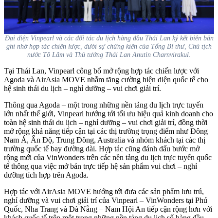
Đại diện Vinpearl và các đối tác du lịch hàng đầu Thái Lan ký kết biên bản
ghi nhớ hợp tác chiến lược, dưới sự chứng kiến của Tổng Bí thư, Chủ tịch
nước Tô Lâm và Thủ tướng Thái Lan Anutin Charnvirakul.
Tại Thái Lan, Vinpearl công bố mở rộng hợp tác chiến lược với
Agoda và AirAsia MOVE nhằm tăng cường hiện diện quốc tế cho
hệ sinh thái du lịch – nghỉ dưỡng – vui chơi giải trí.
Thông qua Agoda – một trong những nền tảng du lịch trực tuyến
lớn nhất thế giới, Vinpearl hướng tới tối ưu hiệu quả kinh doanh cho
toàn hệ sinh thái du lịch – nghỉ dưỡng – vui chơi giải trí, đồng thời
mở rộng khả năng tiếp cận tại các thị trường trọng điểm như Đông
Nam Á, Ấn Độ, Trung Đông, Australia và nhóm khách tại các thị
trường quốc tế bay đường dài. Hợp tác cũng đánh dấu bước mở
rộng mới của VinWonders trên các nền tảng du lịch trực tuyến quốc
tế thông qua việc mở bán trực tiếp hệ sản phẩm vui chơi – nghỉ
dưỡng tích hợp trên Agoda.
Hợp tác với AirAsia MOVE hướng tới đưa các sản phẩm lưu trú,
nghỉ dưỡng và vui chơi giải trí của Vinpearl – VinWonders tại Phú
Quốc, Nha Trang và Đà Nẵng – Nam Hội An tiếp cận rộng hơn với
khách quốc tế trên một trong những nền tảng du lịch số hàng đầu