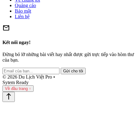
Quảng cáo
Bảo mật
Liên hệ
mail
Kết nối ngay!
Đừng bỏ lỡ những bài viết hay nhất được gửi trực tiếp vào hòm thư
của bạn.
Gửi cho tôi
© 2026 Du Lịch Việt Pro •
Sytem Ready
Về đầu trang ↑
north