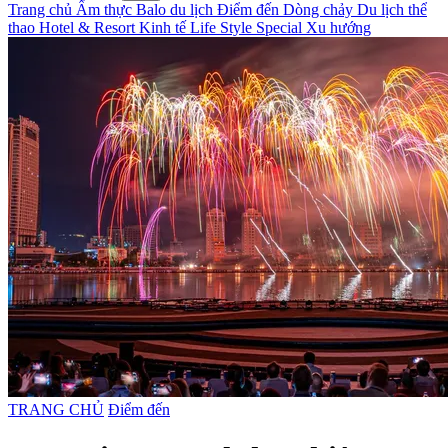
Trang chủ
Ẩm thực
Balo du lịch
Điểm đến
Dòng chảy
Du lịch thể
thao
Hotel & Resort
Kinh tế
Life Style
Special
Xu hướng
TRANG CHỦ
Điểm đến