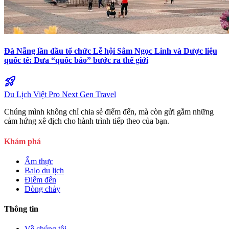
Đà Nẵng lần đầu tổ chức Lễ hội Sâm Ngọc Linh và Dược liệu
quốc tế: Đưa “quốc bảo” bước ra thế giới
rocket_launch
Du Lịch Việt Pro
Next Gen Travel
Chúng mình không chỉ chia sẻ điểm đến, mà còn gửi gắm những
cảm hứng xê dịch cho hành trình tiếp theo của bạn.
Khám phá
Ẩm thực
Balo du lịch
Điểm đến
Dòng chảy
Thông tin
Về chúng tôi