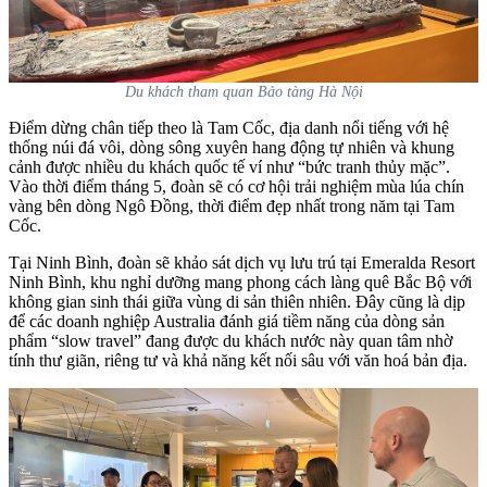
Du khách tham quan Bảo tàng Hà Nội
Điểm dừng chân tiếp theo là Tam Cốc, địa danh nổi tiếng với hệ
thống núi đá vôi, dòng sông xuyên hang động tự nhiên và khung
cảnh được nhiều du khách quốc tế ví như “bức tranh thủy mặc”.
Vào thời điểm tháng 5, đoàn sẽ có cơ hội trải nghiệm mùa lúa chín
vàng bên dòng Ngô Đồng, thời điểm đẹp nhất trong năm tại Tam
Cốc.
Tại Ninh Bình, đoàn sẽ khảo sát dịch vụ lưu trú tại Emeralda Resort
Ninh Bình, khu nghỉ dưỡng mang phong cách làng quê Bắc Bộ với
không gian sinh thái giữa vùng di sản thiên nhiên. Đây cũng là dịp
để các doanh nghiệp Australia đánh giá tiềm năng của dòng sản
phẩm “slow travel” đang được du khách nước này quan tâm nhờ
tính thư giãn, riêng tư và khả năng kết nối sâu với văn hoá bản địa.