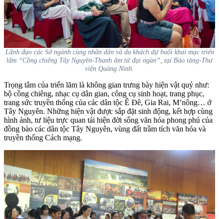
Lãnh đạo các Sở ngành cùng nhân dân và du khách dự buổi khai mạc triển
lãm “Cồng chiêng Tây Nguyên-Thanh âm từ đại ngàn”, tại Bảo tàng-Thư
viện Quảng Ninh.
Trọng tâm của triển lãm là không gian trưng bày hiện vật quý như:
bộ cồng chiêng, nhạc cụ dân gian, công cụ sinh hoạt, trang phục,
trang sức truyền thống của các dân tộc Ê Đê, Gia Rai, M’nông… ở
Tây Nguyên.
Những hiện vật được sắp đặt sinh động, kết hợp cùng
hình ảnh, tư liệu trực quan tái hiện đời sống văn hóa phong phú của
đồng bào các dân tộc Tây Nguyên, vùng đất trầm tích văn hóa và
truyền thống Cách mạng.