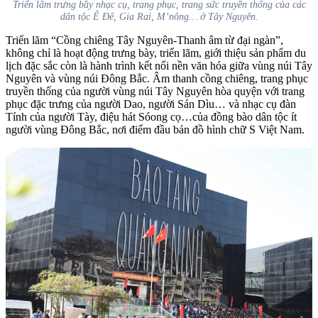
Triển lãm trưng bầy nhạc cụ, trang phục, trang sức truyền thống của các
dân tộc Ê Đê, Gia Rai, M’nông… ở Tây Nguyên.
Triển lãm “Cồng chiêng Tây Nguyên-Thanh âm từ đại ngàn”,
k
hông chỉ là hoạt động trưng bày, triển lãm, giới thiệu sản phẩm du
lịch đặc sắc còn là hành trình kết nối nền văn hóa giữa vùng núi Tây
Nguyên và vùng núi Đông Bắc. Âm thanh cồng chiêng, trang phục
truyền thống của người vùng núi Tây Nguyên hòa quyện với trang
phục đặc trưng của người Dao, người Sán Dìu… và nhạc cụ đàn
Tính của người Tày, điệu hát Sóong cọ…của đồng bào dân tộc ít
người vùng Đông Bắc, nơi điểm đầu bản đồ hình chữ S Việt Nam.