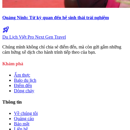
Quảng Ninh: Từ kỳ quan đến hệ sinh thái trải nghiệm
rocket_launch
Du Lịch Việt Pro
Next Gen Travel
Chúng mình không chỉ chia sẻ điểm đến, mà còn gửi gắm những
cảm hứng xê dịch cho hành trình tiếp theo của bạn.
Khám phá
Ẩm thực
Balo du lịch
Điểm đến
Dòng chảy
Thông tin
Về chúng tôi
Quảng cáo
Bảo mật
Liên hệ