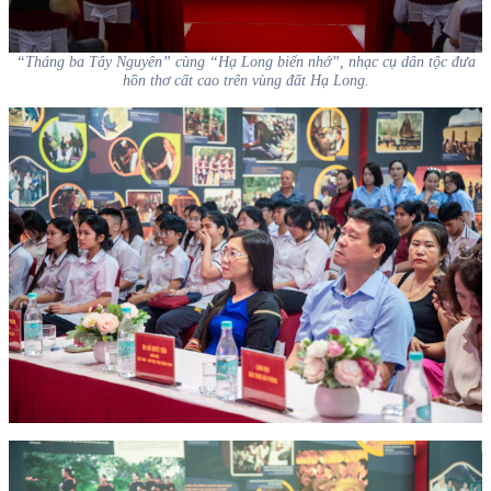
“Tháng ba Tây Nguyên” cùng “Hạ Long biển nhớ”, nhạc cụ dân tộc đưa
hồn thơ cất cao trên vùng đất Hạ Long.