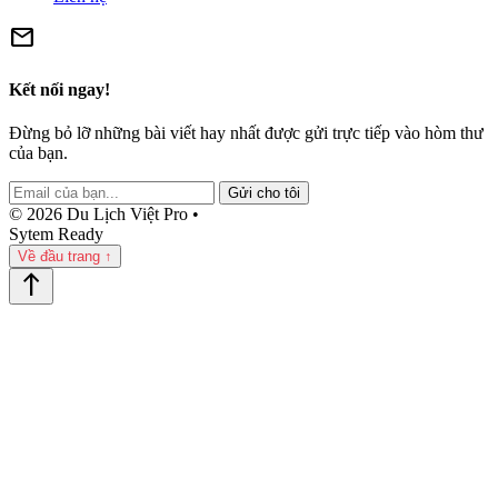
mail
Kết nối ngay!
Đừng bỏ lỡ những bài viết hay nhất được gửi trực tiếp vào hòm thư
của bạn.
Gửi cho tôi
© 2026 Du Lịch Việt Pro •
Sytem Ready
Về đầu trang ↑
north