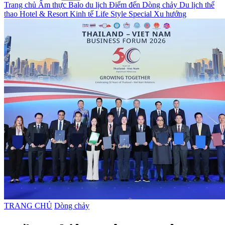
Trang chủ
Ẩm thực
Balo du lịch
Điểm đến
Dòng chảy
Du lịch thể
thao
Hotel & Resort
Kinh tế
Life Style
Special
Xu hướng
TRANG CHỦ
Dòng chảy