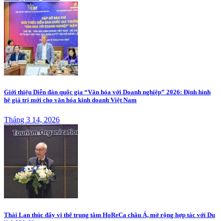
Giới thiệu Diễn đàn quốc gia “Văn hóa với Doanh nghiệp” 2026: Định hình
hệ giá trị mới cho văn hóa kinh doanh Việt Nam
Tháng 3 14, 2026
Thái Lan thúc đẩy vị thế trung tâm HoReCa châu Á, mở rộng hợp tác với Du