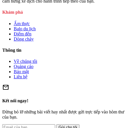
cảm hứng xê dịch cho hành trình tiếp theo của bạn.
Khám phá
Ẩm thực
Balo du lịch
Điểm đến
Dòng chảy
Thông tin
Về chúng tôi
Quảng cáo
Bảo mật
Liên hệ
mail
Kết nối ngay!
Đừng bỏ lỡ những bài viết hay nhất được gửi trực tiếp vào hòm thư
của bạn.
Gửi cho tôi