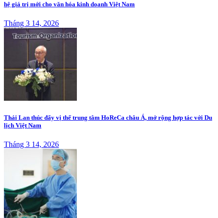
hệ giá trị mới cho văn hóa kinh doanh Việt Nam
Tháng 3 14, 2026
Thái Lan thúc đẩy vị thế trung tâm HoReCa châu Á, mở rộng hợp tác với Du
lịch Việt Nam
Tháng 3 14, 2026