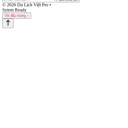
© 2026 Du Lịch Việt Pro •
Sytem Ready
Về đầu trang ↑
north