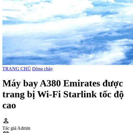
TRANG CHỦ
Dòng chảy
Máy bay A380 Emirates được
trang bị Wi-Fi Starlink tốc độ
cao
person
Tác giả
Admin