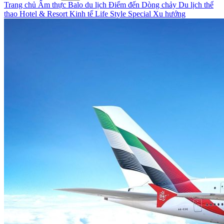
Trang chủ
Ẩm thực
Balo du lịch
Điểm đến
Dòng chảy
Du lịch thể
thao
Hotel & Resort
Kinh tế
Life Style
Special
Xu hướng