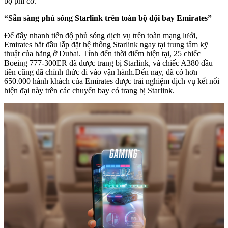
bộ phi cơ.
“Sẵn sàng phủ sóng Starlink trên toàn bộ đội bay Emirates”
Để đẩy nhanh tiến độ phủ sóng dịch vụ trên toàn mạng lưới,
Emirates bắt đầu lắp đặt hệ thống Starlink ngay tại trung tâm kỹ
thuật của hãng ở Dubai. Tính đến thời điểm hiện tại, 25 chiếc
Boeing 777-300ER đã được trang bị Starlink, và chiếc A380 đầu
tiên cũng đã chính thức đi vào vận hành.Đến nay, đã có hơn
650.000 hành khách của Emirates được trải nghiệm dịch vụ kết nối
hiện đại này trên các chuyến bay có trang bị Starlink.