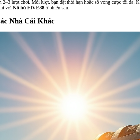
nh 2–3 lượt chơi. Mỗi lượt, bạn đặt thời hạn hoặc số vòng cược tối đa.
lại với
Nổ hũ FIVE88
ở phiên sau.
Các Nhà Cái Khác