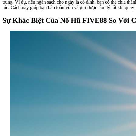
trung. Ví dụ, nếu ngân sách cho ngày là cố định, bạn có thể chia thà
lúc. Cách này giúp bạn bảo toàn vốn và giữ được tâm lý tốt khi quay 
Sự Khác Biệt Của Nổ Hũ FIVE88 So Với 