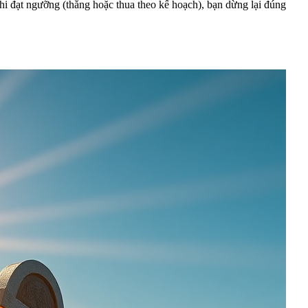
 Khi đạt ngưỡng (thắng hoặc thua theo kế hoạch), bạn dừng lại đúng