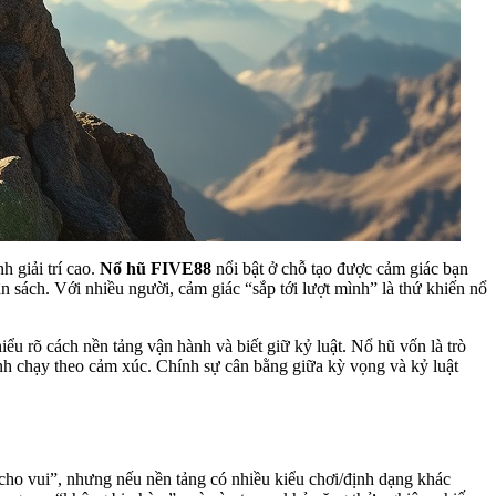
h giải trí cao.
Nổ hũ FIVE88
nổi bật ở chỗ tạo được cảm giác bạn
n sách. Với nhiều người, cảm giác “sắp tới lượt mình” là thứ khiến nổ
ểu rõ cách nền tảng vận hành và biết giữ kỷ luật. Nổ hũ vốn là trò
ánh chạy theo cảm xúc. Chính sự cân bằng giữa kỳ vọng và kỷ luật
 cho vui”, nhưng nếu nền tảng có nhiều kiểu chơi/định dạng khác