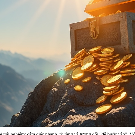
 trải nghiệm: cảm giác nhanh, rõ ràng và tương đối “dễ bước vào”. Vớ