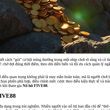
t cách “gói” cơ hội trúng thưởng trong một nhịp chơi rõ ràng và có tín
 chờ đợi đúng thời điểm, theo dõi diễn biến và tối ưu cách quản lý ngâ
 điều quan trọng không phải là may mắn hoàn toàn, mà là người chơi hi
chọn phiên phù hợp, điều chỉnh mức cược theo điều kiện thực tế và tr
nh khi tham gia
Nổ hũ FIVE88
.
FIVE88
đa dạng trong trải nghiệm. Nhiều người vào nổ hũ ban đầu chỉ để “thử