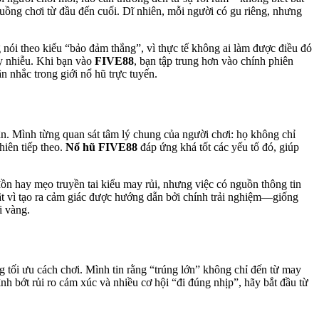
ồng chơi từ đầu đến cuối. Dĩ nhiên, mỗi người có gu riêng, nhưng
 nói theo kiểu “bảo đảm thắng”, vì thực tế không ai làm được điều đó
ây nhiễu. Khi bạn vào
FIVE88
, bạn tập trung hơn vào chính phiên
 nhắc trong giới nổ hũ trực tuyến.
ân. Mình từng quan sát tâm lý chung của người chơi: họ không chỉ
hiên tiếp theo.
Nổ hũ FIVE88
đáp ứng khá tốt các yếu tố đó, giúp
n hay mẹo truyền tai kiểu may rủi, nhưng việc có nguồn thông tin
t vì tạo ra cảm giác được hướng dẫn bởi chính trải nghiệm—giống
i vàng.
 tối ưu cách chơi. Mình tin rằng “trúng lớn” không chỉ đến từ may
h bớt rủi ro cảm xúc và nhiều cơ hội “đi đúng nhịp”, hãy bắt đầu từ