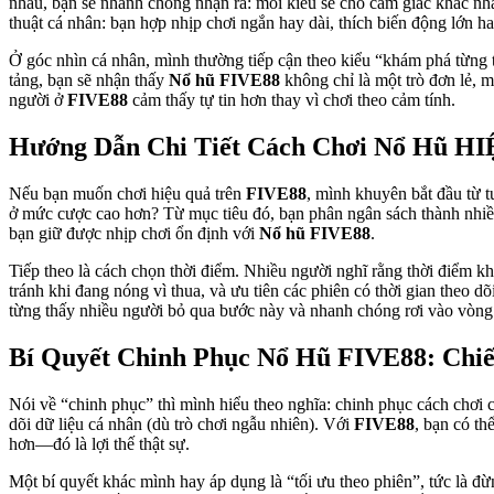
nhau, bạn sẽ nhanh chóng nhận ra: mỗi kiểu sẽ cho cảm giác khác n
thuật cá nhân: bạn hợp nhịp chơi ngắn hay dài, thích biến động lớn 
Ở góc nhìn cá nhân, mình thường tiếp cận theo kiểu “khám phá từng t
tảng, bạn sẽ nhận thấy
Nổ hũ FIVE88
không chỉ là một trò đơn lẻ, 
người ở
FIVE88
cảm thấy tự tin hơn thay vì chơi theo cảm tính.
Hướng Dẫn Chi Tiết Cách Chơi Nổ Hũ H
Nếu bạn muốn chơi hiệu quả trên
FIVE88
, mình khuyên bắt đầu từ t
ở mức cược cao hơn? Từ mục tiêu đó, bạn phân ngân sách thành nhiều p
bạn giữ được nhịp chơi ổn định với
Nổ hũ FIVE88
.
Tiếp theo là cách chọn thời điểm. Nhiều người nghĩ rằng thời điểm kh
tránh khi đang nóng vì thua, và ưu tiên các phiên có thời gian theo
từng thấy nhiều người bỏ qua bước này và nhanh chóng rơi vào vòng xo
Bí Quyết Chinh Phục Nổ Hũ FIVE88: Chi
Nói về “chinh phục” thì mình hiểu theo nghĩa: chinh phục cách chơi 
dõi dữ liệu cá nhân (dù trò chơi ngẫu nhiên). Với
FIVE88
, bạn có th
hơn—đó là lợi thế thật sự.
Một bí quyết khác mình hay áp dụng là “tối ưu theo phiên”, tức là đừ