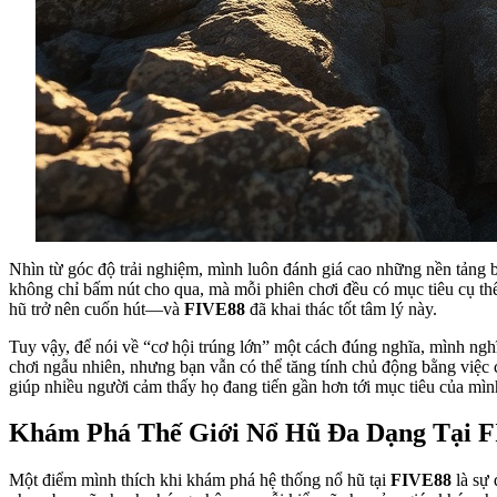
Nhìn từ góc độ trải nghiệm, mình luôn đánh giá cao những nền tảng biế
không chỉ bấm nút cho qua, mà mỗi phiên chơi đều có mục tiêu cụ thể:
hũ trở nên cuốn hút—và
FIVE88
đã khai thác tốt tâm lý này.
Tuy vậy, để nói về “cơ hội trúng lớn” một cách đúng nghĩa, mình nghĩ
chơi ngẫu nhiên, nhưng bạn vẫn có thể tăng tính chủ động bằng việc 
giúp nhiều người cảm thấy họ đang tiến gần hơn tới mục tiêu của mì
Khám Phá Thế Giới Nổ Hũ Đa Dạng Tại 
Một điểm mình thích khi khám phá hệ thống nổ hũ tại
FIVE88
là sự 