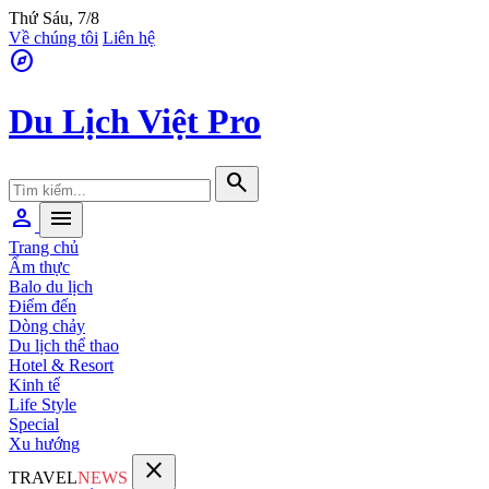
Thứ Sáu, 7/8
Về chúng tôi
Liên hệ
explore
Du Lịch Việt Pro
search
person
menu
Trang chủ
Ẩm thực
Balo du lịch
Điểm đến
Dòng chảy
Du lịch thể thao
Hotel & Resort
Kinh tế
Life Style
Special
Xu hướng
close
TRAVEL
NEWS