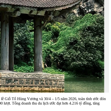
hỉ lễ Giỗ Tổ Hùng Vương và 30/4 – 1/5 năm 2026, toàn tỉnh ước đón
00 lượt. Tổng doanh thu du lịch ước đạt hơn 4.216 tỷ đồng, tăng