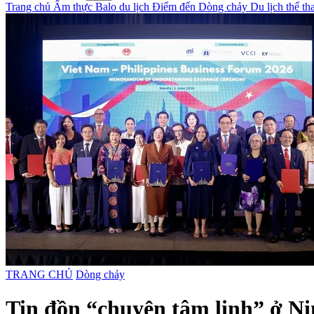
Trang chủ
Ẩm thực
Balo du lịch
Điểm đến
Dòng chảy
Du lịch thể t
TRANG CHỦ
Dòng chảy
Tin đồn “chuyện tâm linh” ở Nin