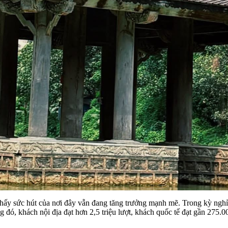
o thấy sức hút của nơi đây vẫn đang tăng trưởng mạnh mẽ. Trong kỳ ng
 đó, khách nội địa đạt hơn 2,5 triệu lượt, khách quốc tế đạt gần 275.0