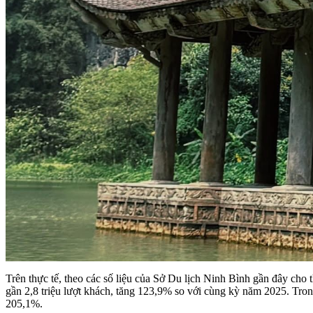
Trên thực tế, theo các số liệu của Sở Du lịch Ninh Bình gần đây ch
gần 2,8 triệu lượt khách, tăng 123,9% so với cùng kỳ năm 2025. Trong
205,1%.