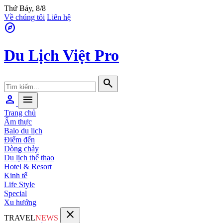
Thứ Bảy, 8/8
Về chúng tôi
Liên hệ
explore
Du Lịch Việt Pro
search
person
menu
Trang chủ
Ẩm thực
Balo du lịch
Điểm đến
Dòng chảy
Du lịch thể thao
Hotel & Resort
Kinh tế
Life Style
Special
Xu hướng
close
TRAVEL
NEWS