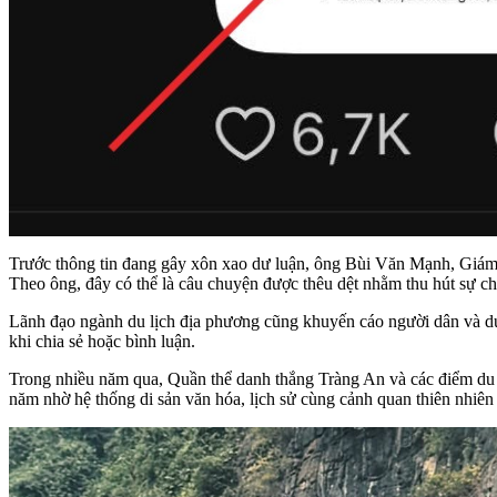
Trước thông tin đang gây xôn xao dư luận, ông Bùi Văn Mạnh, Giám 
Theo ông, đây có thể là câu chuyện được thêu dệt nhằm thu hút sự c
Lãnh đạo ngành du lịch địa phương cũng khuyến cáo người dân và du 
khi chia sẻ hoặc bình luận.
Trong nhiều năm qua, Quần thể danh thắng Tràng An và các điểm du l
năm nhờ hệ thống di sản văn hóa, lịch sử cùng cảnh quan thiên nhiên 