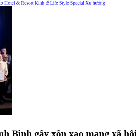
hao
Hotel & Resort
Kinh tế
Life Style
Special
Xu hướng
h Bình gây xôn xao mạng xã hội,