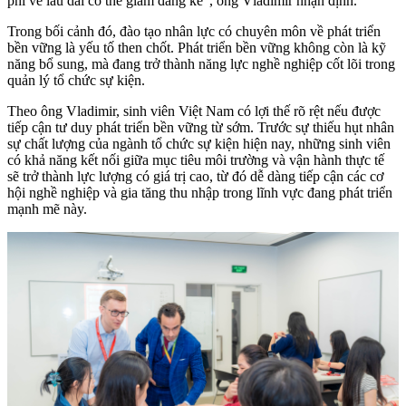
phí về lâu dài có thể giảm đáng kể”, ông Vladimir nhận định.
Trong bối cảnh đó, đào tạo nhân lực có chuyên môn về phát triển
bền vững là yếu tố then chốt. Phát triển bền vững không còn là kỹ
năng bổ sung, mà đang trở thành năng lực nghề nghiệp cốt lõi trong
quản lý tổ chức sự kiện.
Theo ông Vladimir, sinh viên Việt Nam có lợi thế rõ rệt nếu được
tiếp cận tư duy phát triển bền vững từ sớm. Trước sự thiếu hụt nhân
sự chất lượng của ngành tổ chức sự kiện hiện nay, những sinh viên
có khả năng kết nối giữa mục tiêu môi trường và vận hành thực tế
sẽ trở thành lực lượng có giá trị cao, từ đó dễ dàng tiếp cận các cơ
hội nghề nghiệp và gia tăng thu nhập trong lĩnh vực đang phát triển
mạnh mẽ này.