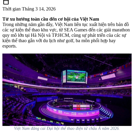
calendar_today
Thời gian
Tháng 3 14, 2026
Từ xu hướng toàn cầu đến cơ hội của Việt Nam
Trong những năm gần đây, Việt Nam liên tục xuất hiện trên bản đồ
các sự kiện thể thao khu vực, từ SEA Games đến các giải marathon
quy mô lớn tại Hà Nội và TP.HCM, cùng sự phát triển của các sự
kiện thể thao gắn với du lịch như golf, ba môn phối hợp hay
esports.
Việt Nam đăng cai Đại hội thể thao điện tử châu Á năm 2026.