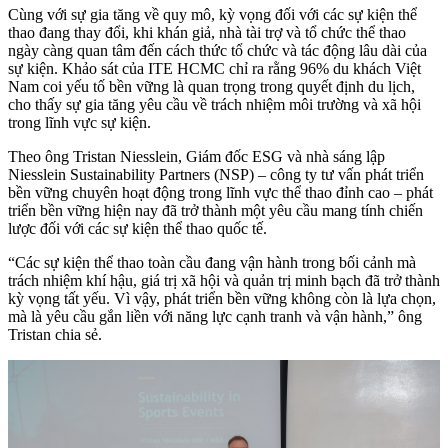
Cùng với sự gia tăng về quy mô, kỳ vọng đối với các sự kiện thể
thao đang thay đổi, khi khán giả, nhà tài trợ và tổ chức thể thao
ngày càng quan tâm đến cách thức tổ chức và tác động lâu dài của
sự kiện. Khảo sát của ITE HCMC chỉ ra rằng 96% du khách Việt
Nam coi yếu tố bền vững là quan trọng trong quyết định du lịch,
cho thấy sự gia tăng yêu cầu về trách nhiệm môi trường và xã hội
trong lĩnh vực sự kiện.
Theo ông Tristan Niesslein, Giám đốc ESG và nhà sáng lập
Niesslein Sustainability Partners (NSP) – công ty tư vấn phát triển
bền vững chuyên hoạt động trong lĩnh vực thể thao đỉnh cao – phát
triển bền vững hiện nay đã trở thành một yêu cầu mang tính chiến
lược đối với các sự kiện thể thao quốc tế.
“Các sự kiện thể thao toàn cầu đang vận hành trong bối cảnh mà
trách nhiệm khí hậu, giá trị xã hội và quản trị minh bạch đã trở thành
kỳ vọng tất yếu. Vì vậy, phát triển bền vững không còn là lựa chọn,
mà là yêu cầu gắn liền với năng lực cạnh tranh và vận hành,” ông
Tristan chia sẻ.