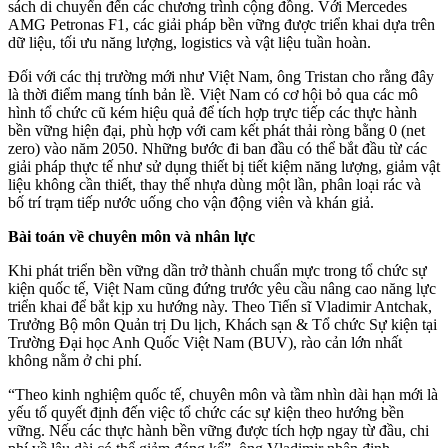
sách di chuyển đến các chương trình cộng đồng. Với Mercedes
AMG Petronas F1, các giải pháp bền vững được triển khai dựa trên
dữ liệu, tối ưu năng lượng, logistics và vật liệu tuần hoàn.
Đối với các thị trường mới như Việt Nam, ông Tristan cho rằng đây
là thời điểm mang tính bản lề. Việt Nam có cơ hội bỏ qua các mô
hình tổ chức cũ kém hiệu quả để tích hợp trực tiếp các thực hành
bền vững hiện đại, phù hợp với cam kết phát thải ròng bằng 0 (net
zero) vào năm 2050. Những bước đi ban đầu có thể bắt đầu từ các
giải pháp thực tế như sử dụng thiết bị tiết kiệm năng lượng, giảm vật
liệu không cần thiết, thay thế nhựa dùng một lần, phân loại rác và
bố trí trạm tiếp nước uống cho vận động viên và khán giả.
Bài toán về chuyên môn và nhân lực
Khi phát triển bền vững dần trở thành chuẩn mực trong tổ chức sự
kiện quốc tế, Việt Nam cũng đứng trước yêu cầu nâng cao năng lực
triển khai để bắt kịp xu hướng này. Theo Tiến sĩ Vladimir Antchak,
Trưởng Bộ môn Quản trị Du lịch, Khách sạn & Tổ chức Sự kiện tại
Trường Đại học Anh Quốc Việt Nam (BUV), rào cản lớn nhất
không nằm ở chi phí.
“Theo kinh nghiệm quốc tế, chuyên môn và tầm nhìn dài hạn mới là
yếu tố quyết định đến việc tổ chức các sự kiện theo hướng bền
vững. Nếu các thực hành bền vững được tích hợp ngay từ đầu, chi