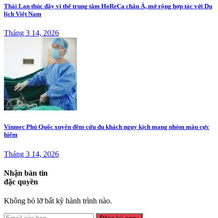
Thái Lan thúc đẩy vị thế trung tâm HoReCa châu Á, mở rộng hợp tác với Du
lịch Việt Nam
Tháng 3 14, 2026
Vinmec Phú Quốc xuyên đêm cứu du khách nguy kịch mang nhóm máu cực
hiếm
Tháng 3 14, 2026
Nhận bản tin
đặc quyền
Không bỏ lỡ bất kỳ hành trình nào.