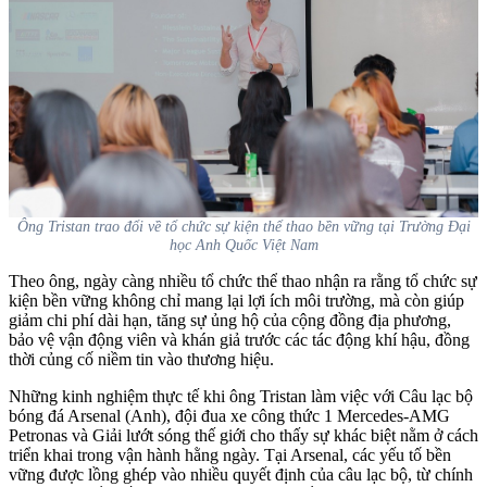
Ông Tristan trao đổi về tổ chức sự kiện thể thao bền vững tại Trường Đại
học Anh Quốc Việt Nam
Theo ông, ngày càng nhiều tổ chức thể thao nhận ra rằng tổ chức sự
kiện bền vững không chỉ mang lại lợi ích môi trường, mà còn giúp
giảm chi phí dài hạn, tăng sự ủng hộ của cộng đồng địa phương,
bảo vệ vận động viên và khán giả trước các tác động khí hậu, đồng
thời củng cố niềm tin vào thương hiệu.
Những kinh nghiệm thực tế khi ông Tristan làm việc với Câu lạc bộ
bóng đá Arsenal (Anh), đội đua xe công thức 1 Mercedes-AMG
Petronas và Giải lướt sóng thế giới cho thấy sự khác biệt nằm ở cách
triển khai trong vận hành hằng ngày. Tại Arsenal, các yếu tố bền
vững được lồng ghép vào nhiều quyết định của câu lạc bộ, từ chính