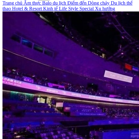
Trang chủ
Ẩm thực
Balo du lịch
Điểm đến
Dòng chảy
Du lịch thể
thao
Hotel & Resort
Kinh tế
Life Style
Special
Xu hướng