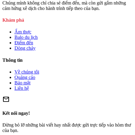
Chúng mình không chỉ chia sẻ điểm đến, mà còn gửi gắm những
cảm hứng xê dịch cho hành trình tiếp theo của bạn.
Khám phá
Ẩm thực
Balo du lịch
Điểm đến
Dòng chảy
Thông tin
Về chúng tôi
Quảng cáo
Bảo mật
Liên hệ
mail
Kết nối ngay!
Đừng bỏ lỡ những bài viết hay nhất được gửi trực tiếp vào hòm thư
của bạn.