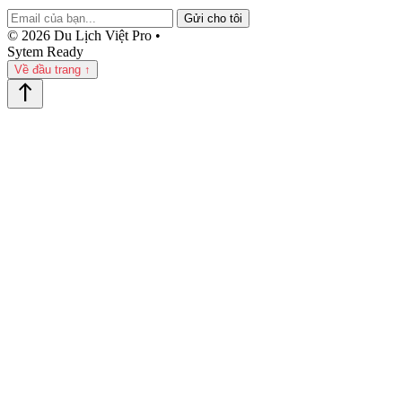
Gửi cho tôi
© 2026 Du Lịch Việt Pro •
Sytem Ready
Về đầu trang ↑
north