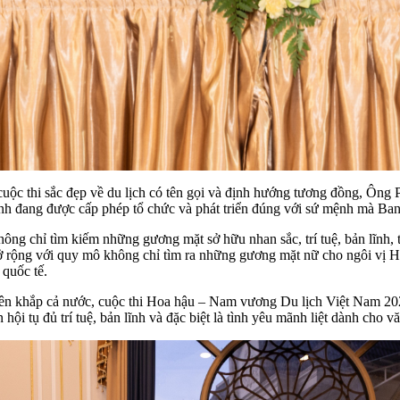
 cuộc thi sắc đẹp về du lịch có tên gọi và định hướng tương đồng, Ô
mình đang được cấp phép tổ chức và phát triển đúng với sứ mệnh mà Ban
g chỉ tìm kiếm những gương mặt sở hữu nhan sắc, trí tuệ, bản lĩnh, tà
ở rộng với quy mô không chỉ tìm ra những gương mặt nữ cho ngôi vị
 quốc tế.
trên khắp cả nước, cuộc thi Hoa hậu – Nam vương Du lịch Việt Nam 2
hội tụ đủ trí tuệ, bản lĩnh và đặc biệt là tình yêu mãnh liệt dành cho v