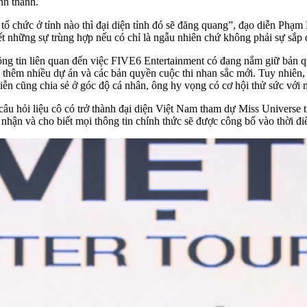
ỉnh thành.
 tổ chức ở tỉnh nào thì đại diện tỉnh đó sẽ đăng quang”, đạo diễn Phạ
iết những sự trùng hợp nếu có chỉ là ngẫu nhiên chứ không phải sự sắp 
hông tin liên quan đến việc FIVE6 Entertainment có đang nắm giữ bản
 thêm nhiều dự án và các bản quyền cuộc thi nhan sắc mới. Tuy nhiên, 
ễn cũng chia sẻ ở góc độ cá nhân, ông hy vọng có cơ hội thử sức với m
 hỏi liệu cô có trở thành đại diện Việt Nam tham dự Miss Universe t
nhận và cho biết mọi thông tin chính thức sẽ được công bố vào thời đ