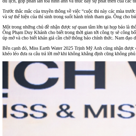
du lịch, góp phần lan tỏa hình ảnh và thúc đẩy sự phát triển của các t
Trước thắc mắc của truyền thông về việc “cuộc thi này các mùa trước
và sự thể hiện của thí sinh trong suốt hành trình tham gia. Ông cho b
Một trong những chủ đề nhận được sự quan tâm lớn tại họp báo là t
Ông Phạm Duy Khánh cho biết trong thời gian tới công ty sẽ công bố
úp mở và cho biết khán giả cần chờ thông báo chính thức. Nam đạo di
Bên cạnh đó, Miss Earth Water 2025 Trịnh Mỹ Anh cũng nhận được câu
khéo léo đưa ra câu trả lời mở khi không khẳng định cũng không phủ 