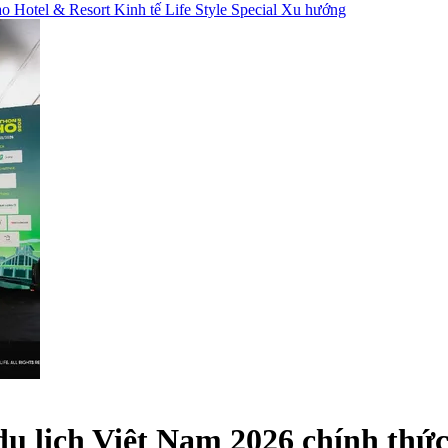
hao
Hotel & Resort
Kinh tế
Life Style
Special
Xu hướng
 lịch Việt Nam 2026 chính thức 