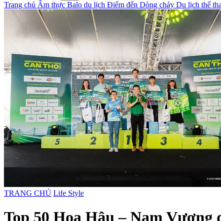
Trang chủ
Ẩm thực
Balo du lịch
Điểm đến
Dòng chảy
Du lịch thể t
TRANG CHỦ
Life Style
Top 50 Hoa Hậu – Nam Vương du