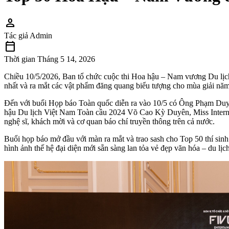
person
Tác giả
Admin
calendar_today
Thời gian
Tháng 5 14, 2026
Chiều 10/5/2026, Ban tổ chức cuộc thi Hoa hậu – Nam vương Du lịc
nhất và ra mắt các vật phẩm đăng quang biểu tượng cho mùa giải năm
Đến với buổi Họp báo Toàn quốc diễn ra vào 10/5 có Ông Phạm Du
hậu Du lịch Việt Nam Toàn cầu 2024 Võ Cao Kỳ Duyên, Miss Int
nghệ sĩ, khách mời và cơ quan báo chí truyền thông trên cả nước.
Buổi họp báo mở đầu với màn ra mắt và trao sash cho Top 50 thí sinh
hình ảnh thế hệ đại diện mới sẵn sàng lan tỏa vẻ đẹp văn hóa – du lị