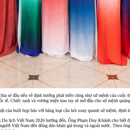
 sẻ đầu tiên về định hướng phát triển cũng như sứ mệnh của cuộc thi
uốc tế. Chiếc sash và vương miện trao tay sẽ mở đầu cho sứ mệnh quảng
bật của buổi họp báo với hàng loạt câu hỏi xoay quanh sứ mệnh, định h
 Du lịch Việt Nam 2026 hướng đến, Ông Phạm Duy Khánh cho biết đây 
n người Việt Nam đến đông đảo khán giả trong và ngoài nước. Theo ông