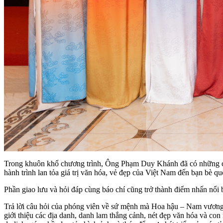
Trong khuôn khổ chương trình, Ông Phạm Duy Khánh đã có những chia
hành trình lan tỏa giá trị văn hóa, vẻ đẹp của Việt Nam đến bạn bè q
Phần giao lưu và hỏi đáp cùng báo chí cũng trở thành điểm nhấn nổi 
Trả lời câu hỏi của phóng viên về sứ mệnh mà Hoa hậu – Nam vương
giới thiệu các địa danh, danh lam thắng cảnh, nét đẹp văn hóa và co