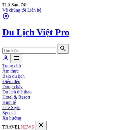
Thứ Sáu, 7/8
Về chúng tôi
Liên hệ
explore
Du Lịch Việt Pro
search
person
menu
Trang chủ
Ẩm thực
Balo du lịch
Điểm đến
Dòng chảy
Du lịch thể thao
Hotel & Resort
Kinh tế
Life Style
Special
Xu hướng
close
TRAVEL
NEWS